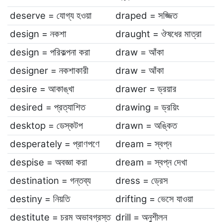
deserve = যোগ্য হওয়া
draped = সজ্জিত
design = নকশা
draught = ঔষধের মাত্রা
design = পরিকল্পনা করা
draw = আঁকা
designer = নকশাকারী
draw = আঁকা
desire = আকাঙ্খা
drawer = ড্রয়ার
desired = প্রত্যাশিত
drawing = ড্রয়িং
desktop = ডেস্কটপ
drawn = অঙ্কিত
desperately = প্রাণপণে
dream = স্বপ্ন
despise = অবজ্ঞা করা
dream = স্বপ্ন দেখা
destination = গন্তব্য
dress = ড্রেস
destiny = নিয়তি
drifting = ভেসে যাওয়া
destitute = চরম অভাবগ্রস্ত
drill = অনুশীলন