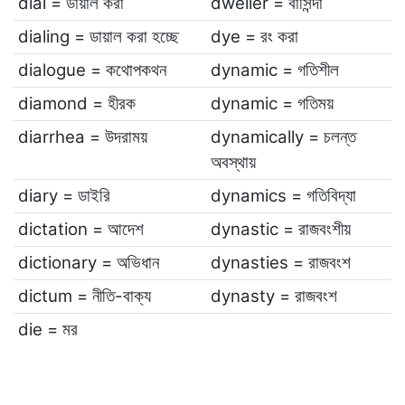
dial = ডায়াল করা
dweller = বাসিন্দা
dialing = ডায়াল করা হচ্ছে
dye = রং করা
dialogue = কথোপকথন
dynamic = গতিশীল
diamond = হীরক
dynamic = গতিময়
diarrhea = উদরাময়
dynamically = চলন্ত
অবস্থায়
diary = ডাইরি
dynamics = গতিবিদ্যা
dictation = আদেশ
dynastic = রাজবংশীয়
dictionary = অভিধান
dynasties = রাজবংশ
dictum = নীতি-বাক্য
dynasty = রাজবংশ
die = মর