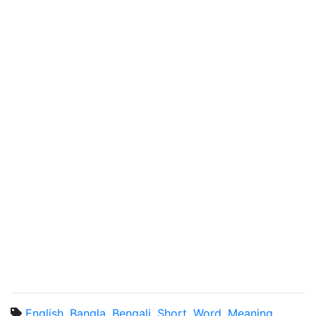
English
,
Bangla
,
Bengali
,
Short
,
Word
,
Meaning
,