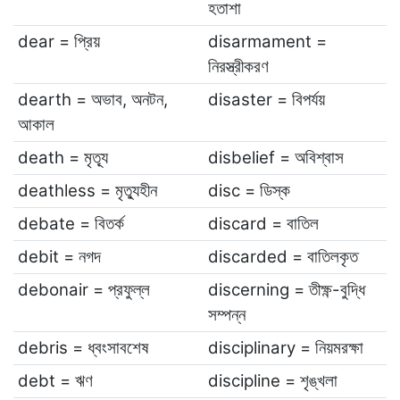
হতাশা
dear = প্রিয়
disarmament =
নিরস্ত্রীকরণ
dearth = অভাব, অনটন,
disaster = বিপর্যয়
আকাল
death = মৃত্যূ
disbelief = অবিশ্বাস
deathless = মৃত্যুহীন
disc = ডিস্ক
debate = বিতর্ক
discard = বাতিল
debit = নগদ
discarded = বাতিলকৃত
debonair = প্রফুল্ল
discerning = তীক্ষ্ণ-বুদ্ধি
সম্পন্ন
debris = ধ্বংসাবশেষ
disciplinary = নিয়মরক্ষা
debt = ঋণ
discipline = শৃঙ্খলা