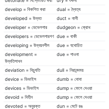
detonate = বিস্ফোরিত করা
dry = শুকনা
develop = বিকশিত করা
dual = দ্বৈত্ব
developed = উন্নত
duct = নালী
developer = ডেভেলপার
dudgeon = ক্রোধ
developers = ডেভেলপারগণ
due = বাকী
developing = উন্নয়নশীল
due = যথোচিত
development =
due = পাওনা
উন্নতিসাধন
deviation = বিচ্যুতি
dull = নিরানন্দময়
device = ডিভাইস
dumb = বোবা
devices = ডিভাইস
dump = ফেলে দেওয়া
devoid = বিহীন
dump = ফেলে দেওয়া
devoted = অনুরক্ত
dun = মেটে রঙ