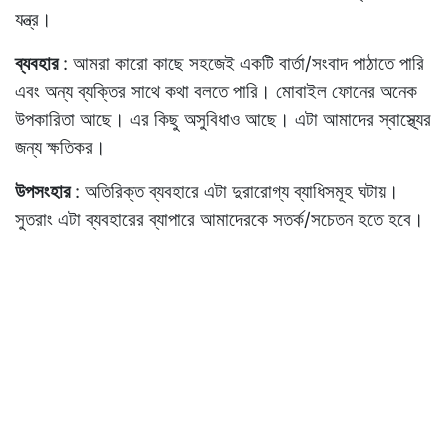
যন্ত্র।
ব্যবহার
: আমরা কারাে কাছে সহজেই একটি বার্তা/সংবাদ পাঠাতে পারি
এবং অন্য ব্যক্তির সাথে কথা বলতে পারি। মােবাইল ফোনের অনেক
উপকারিতা আছে। এর কিছু অসুবিধাও আছে। এটা আমাদের স্বাস্থ্যের
জন্য ক্ষতিকর।
উপসংহার
: অতিরিক্ত ব্যবহারে এটা দুরারােগ্য ব্যাধিসমূহ ঘটায়।
সুতরাং এটা ব্যবহারের ব্যাপারে আমাদেরকে সতর্ক/সচেতন হতে হবে।